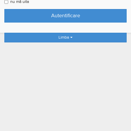
nu mă uita
Limba